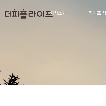
회사소개
라이프 
인사말
더피플 55
연혁
더피플 60
CI
기업/단체 전
CCM인증
제휴 전용
윤리경영
전환 서비
오시는 길
법인 서비