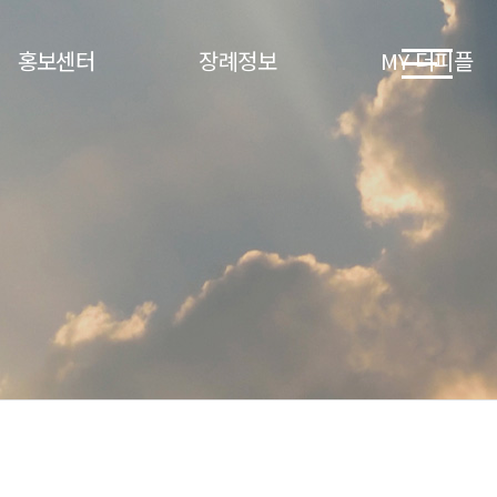
홍보센터
장례정보
MY 더피플
더피플 소식
장례정보
계약조회
홍보영상
상례정보
회원증서 발급 안내
수상실적
제례정보
서식/서류 안내
인증서
장례절차
공제보증