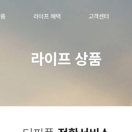
상품
라이프 혜택
고객센터
0
멤버십
FAQ
라이프 상품
0
제휴 장례식장
고객의 소리
용상품
제휴 할인카드
이용후기
상품
부고알림
스
내상조그대로
스