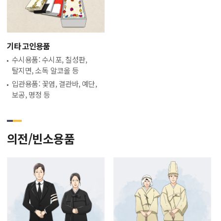
기타 고인용품
수시용품: 수시포, 칠성판,
탈지면, 소독 알코올 등
입관용품: 꽃염, 결관바, 예단,
보공, 명정 등
의전/빈소용품