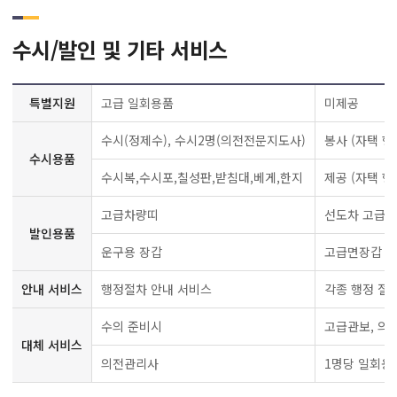
수시/발인 및 기타 서비스
특별지원
고급 일회용품
미제공
수시(정제수), 수시2명(의전전문지도사)
봉사 (자택 행
수시용품
수시복,수시포,칠성판,받침대,베게,한지
제공 (자택 행
고급차량띠
선도차 고급차
발인용품
운구용 장갑
고급면장갑 
안내 서비스
행정절차 안내 서비스
각종 행정 절차
수의 준비시
고급관보, 의
대체 서비스
의전관리사
1명당 일회용