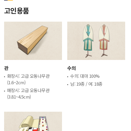
고인용품
관
수의
화장시: 고급 오동나무관
수의: 대마 100%
(1.6~2cm)
남: 19종 / 여: 18종
매장시: 고급 오동나무관
(3.81~4.5cm)