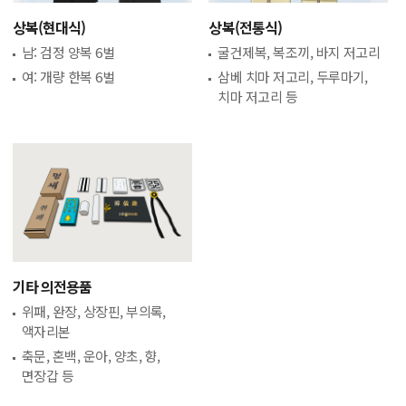
상복(현대식)
상복(전통식)
남: 검정 양복 6벌
굴건제복, 복조끼, 바지 저고리
여: 개량 한복 6벌
삼베 치마 저고리, 두루마기,
치마 저고리 등
기타 의전용품
위패, 완장, 상장핀, 부의록,
액자리본
축문, 혼백, 운아, 양초, 향,
면장갑 등