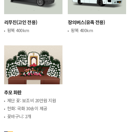
리무진(고인 전용)
장의버스(유족 전용)
왕복 400km
왕복 400km
추모 화환
제단 꽃: 보조비 20만원 지원
헌화: 국화 30송이 제공
꽃바구니: 2개